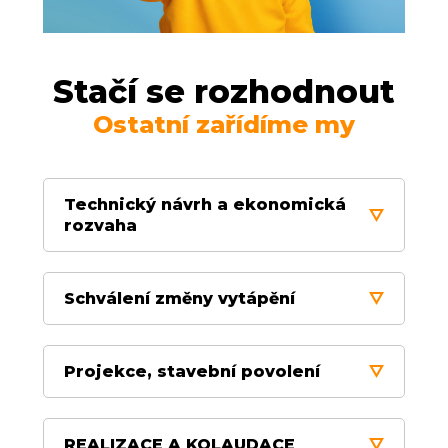
Stačí se rozhodnout
Ostatní zařídíme my
Technický návrh a ekonomická
rozvaha
Zjistíme potřebné informace o vašem
Schválení změny vytápění
domě a spotřebách
Připravíme technický návrh na míru
Vezmeme Vás na prohlídku našich
vašemu domu
Projekce, stavební povolení
realizací
Zpracujeme cenovou kalkulaci,
Připravíme informační materiály a
vyčíslení úspor a návratnosti
Zajistíme stanoviska dotčených
prezentaci na schůzi vlastníků
REALIZACE A KOLAUDACE
orgánů státní správy