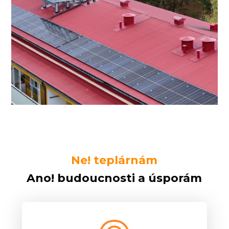
Ne! teplárnám
Ano! budoucnosti a úsporám