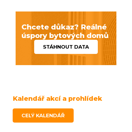
Chcete důkaz? Reálné
úspory bytových domů
STÁHNOUT DATA
Kalendář akcí a prohlídek
CELÝ KALENDÁŘ